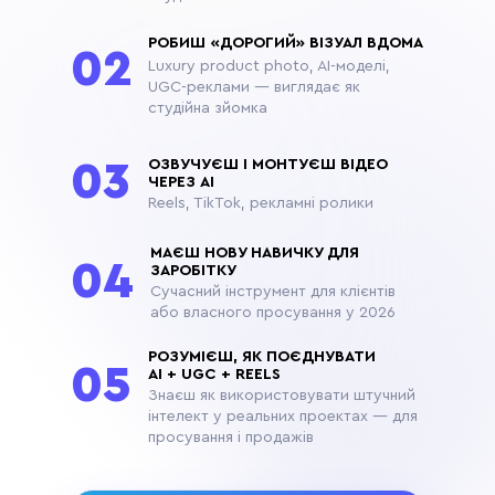
РОБИШ «ДОРОГИЙ» ВІЗУАЛ ВДОМА
02
Luxury product photo, AI-моделі,
UGC-реклами — виглядає як
студійна зйомка
ОЗВУЧУЄШ І МОНТУЄШ ВІДЕО
03
ЧЕРЕЗ AI
Reels, TikTok, рекламні ролики
МАЄШ НОВУ НАВИЧКУ ДЛЯ
04
ЗАРОБІТКУ
Сучасний інструмент для клієнтів
або власного просування у 2026
РОЗУМІЄШ, ЯК ПОЄДНУВАТИ
05
AI + UGC + REELS
Знаєш як використовувати штучний
інтелект у реальних проектах — для
просування і продажів