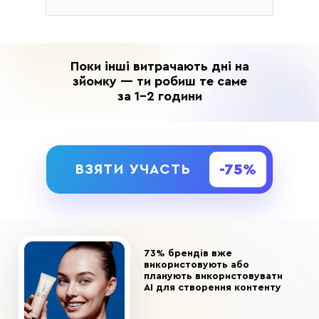
Поки інші витрачають дні на
зйомку — ти робиш те саме
за 1-2 години
-75%
ВЗЯТИ УЧАСТЬ
73% брендів вже
використовують або
планують використовувати
AI для створення контенту