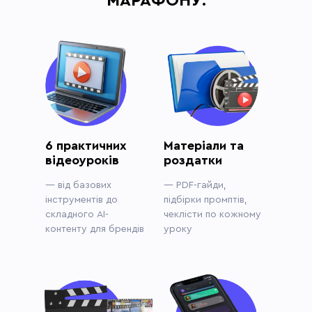
МАРАФОНУ:
6 практичних
Матеріали та
відеоуроків
роздатки
— від базових
— PDF-гайди,
інструментів до
підбірки промптів,
складного AI-
чеклісти по кожному
контенту для брендів
уроку