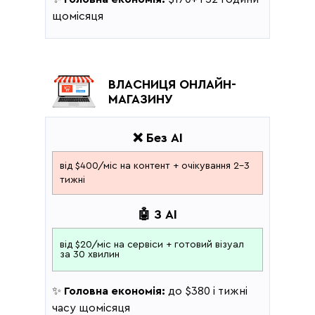
щомісяця
ВЛАСНИЦЯ ОНЛАЙН-
МАГАЗИНУ
❌ Без AI
від $400/міс на контент + очікування 2–3
тижні
🤖 З AI
від $20/міс на сервіси + готовий візуал
за 30 хвилин
✨
Головна економія:
до $380 і тижні
часу щомісяця