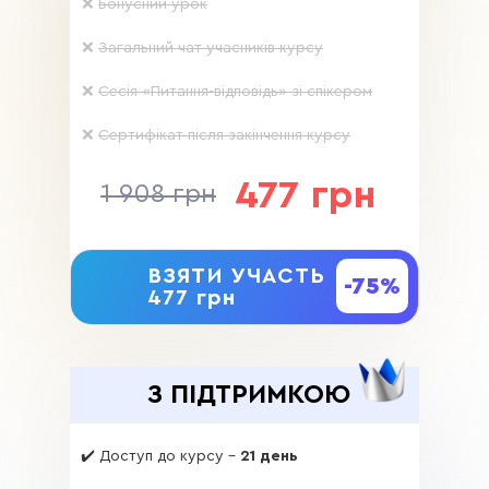
❌
Бонусний урок
❌
Загальний чат учасників курсу
❌
Сесія «Питання-відповідь» зі спікером
❌
Сертифікат після закінчення курсу
477 грн
1 908 грн
ВЗЯТИ УЧАСТЬ
-75%
477 грн
З ПІДТРИМКОЮ
✔️ Доступ до курсу -
21 день