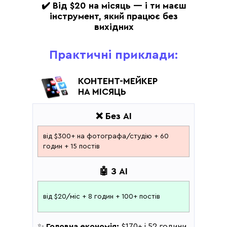
✔️ Від $20 на місяць — і ти маєш
інструмент, який працює без
вихідних
Практичні приклади:
КОНТЕНТ-МЕЙКЕР
НА МІСЯЦЬ
❌ Без AI
від $300+ на фотографа/студію + 60
годин + 15 постів
🤖 З AI
від $20/міс + 8 годин + 100+ постів
✨
Головна економія:
$170+ і 52 години