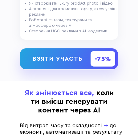
Як створювати luxury product photo і відео
AI-контент для косметики, одягу, аксесуарів і
реклами
Робота зі світлом, текстурами та
атмосферою через AI
Створення UGC-реклами з AI-моделями
-75%
ВЗЯТИ УЧАСТЬ
Як змінюється все,
коли
ти вмієш генерувати
контент через АІ
Від витрат, часу та складності
➡︎
до
економії, автоматизації та результату