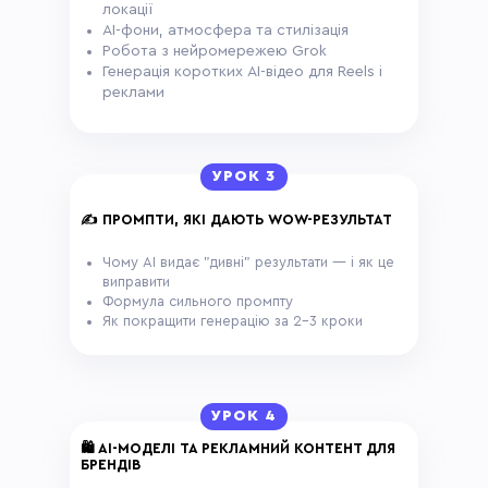
локації
AI-фони, атмосфера та стилізація
Робота з нейромережею Grok
Генерація коротких AI-відео для Reels і
реклами
УРОК 3
✍️ ПРОМПТИ, ЯКІ ДАЮТЬ WOW-РЕЗУЛЬТАТ
Чому AI видає "дивні" результати — і як це
виправити
Формула сильного промпту
Як покращити генерацію за 2–3 кроки
УРОК 4
🛍 AI-МОДЕЛІ ТА РЕКЛАМНИЙ КОНТЕНТ ДЛЯ
БРЕНДІВ