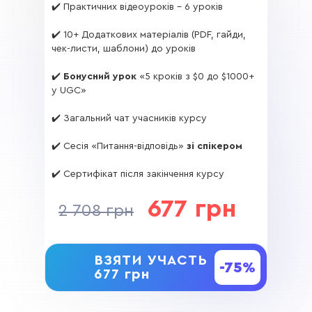
✔️ Практичних відеоуроків - 6 уроків
✔️ 10+ Додаткових матеріалів (PDF, гайди,
чек-листи, шаблони) до уроків
✔️
Бонусний урок
«5 кроків з $0 до $1000+
у UGC»
✔️ Загальний чат учасників курсу
✔️ Сесія «Питання-відповідь»
зі спікером
✔️ Сертифікат після закінчення курсу
677
грн
2 708 грн
ВЗЯТИ УЧАСТЬ
-75%
677 грн