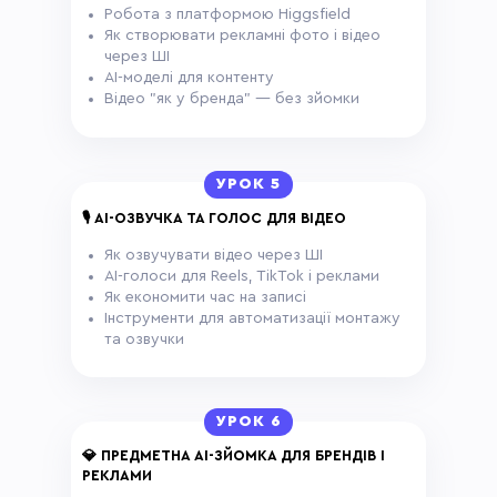
Робота з платформою Higgsfield
Як створювати рекламні фото і відео
через ШІ
AI-моделі для контенту
Відео "як у бренда" — без зйомки
УРОК 5
🎙 AI-ОЗВУЧКА ТА ГОЛОС ДЛЯ ВІДЕО
Як озвучувати відео через ШІ
AI-голоси для Reels, TikTok і реклами
Як економити час на записі
Інструменти для автоматизації монтажу
та озвучки
УРОК 6
💎 ПРЕДМЕТНА AI-ЗЙОМКА ДЛЯ БРЕНДІВ І
РЕКЛАМИ