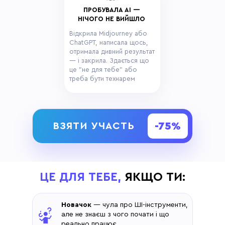
ПРОБУВАЛА AI —
НІЧОГО НЕ ВИЙШЛО
Відкрила Midjourney або
ChatGPT, написала щось,
отримала дивний результат
— і закрила. Здається що
це "не для тебе" або
треба бути технарем
-75%
ВЗЯТИ УЧАСТЬ
ЦЕ ДЛЯ ТЕБЕ,
ЯКЩО ТИ:
Новачок
— чула про ШІ-інструменти,
але не знаєш з чого почати і що
реально працює