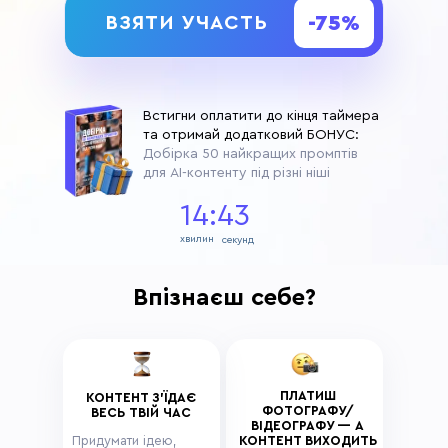
-75%
ВЗЯТИ УЧАСТЬ
Встигни оплатити до кінця таймера
та отримай додатковий БОНУС:
Добірка 50 найкращих промптів
для AI-контенту під різні ніші
14:41
хвилин
секунд
Впізнаєш себе?
ПЛАТИШ
КОНТЕНТ З'ЇДАЄ
ФОТОГРАФУ/
ВЕСЬ ТВІЙ ЧАС
ВІДЕОГРАФУ — А
Придумати ідею,
КОНТЕНТ ВИХОДИТЬ