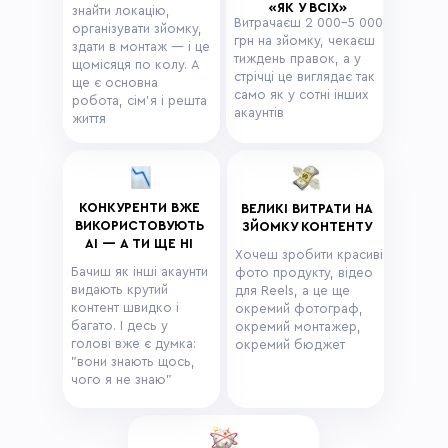
«ЯК У ВСІХ»
знайти локацію,
Витрачаєш 2 000–5 000
організувати зйомку,
грн на зйомку, чекаєш
здати в монтаж — і це
тиждень правок, а у
щомісяця по колу. А
стрічці це виглядає так
ще є основна
само як у сотні інших
робота, сім'я і решта
акаунтів
життя
КОНКУРЕНТИ ВЖЕ
ВЕЛИКІ ВИТРАТИ НА
ВИКОРИСТОВУЮТЬ
ЗЙОМКУ КОНТЕНТУ
АІ — А ТИ ЩЕ НІ
Хочеш зробити красиві
Бачиш як інші акаунти
фото продукту, відео
видають крутий
для Reels, а це ще
контент швидко і
окремий фотограф,
багато. І десь у
окремий монтажер,
голові вже є думка:
окремий бюджет
"вони знають щось,
чого я не знаю"