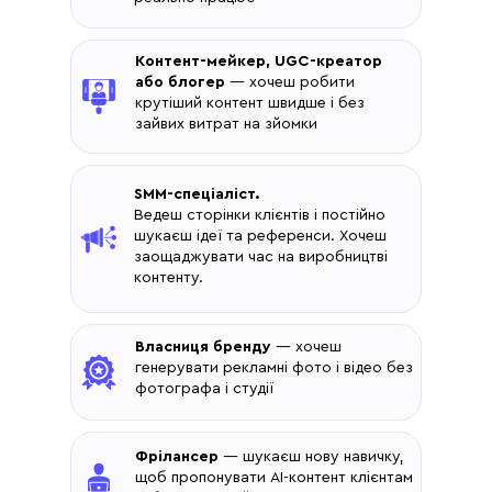
Контент-мейкер, UGC-креатор
або блогер
— хочеш робити
крутіший контент швидше і без
зайвих витрат на зйомки
SMM-спеціаліст.
Ведеш сторінки клієнтів і постійно
шукаєш ідеї та референси. Хочеш
заощаджувати час на виробництві
контенту.
Власниця бренду
— хочеш
генерувати рекламні фото і відео без
фотографа і студії
Фрілансер
— шукаєш нову навичку,
щоб пропонувати AI-контент клієнтам