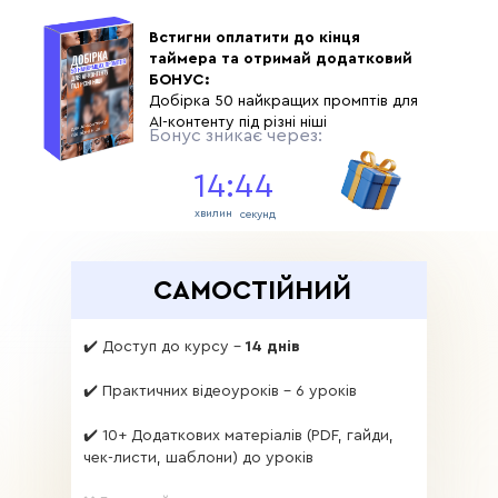
Встигни оплатити до кінця
таймера та отримай додатковий
БОНУС:
Добірка 50 найкращих промптів для
AI-контенту під різні ніші
Бонус зникає через:
14:42
хвилин
секунд
САМОСТІЙНИЙ
✔️ Доступ до курсу -
14 днів
✔️ Практичних відеоуроків - 6 уроків
✔️ 10+ Додаткових матеріалів (PDF, гайди,
чек-листи, шаблони) до уроків