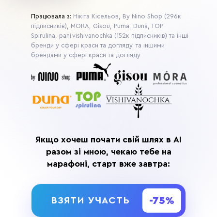
Працювала з:
Нікіта Кісельов, By Nino Shop (296к
підписників), MORA, Gisou, Puma, Duna, TOP
Spirulina, pani.vishivanochka (152к підписників) та інші
бренди у сфері краси та догляду. та іншими
брендами у сфері краси та догляду
Якщо хочеш почати свій шлях в АІ
разом зі мною, чекаю тебе на
марафоні, старт вже завтра:
-75%
ВЗЯТИ УЧАСТЬ