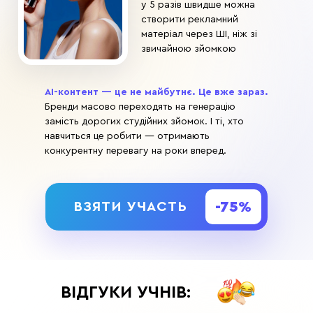
у 5 разів швидше можна
створити рекламний
матеріал через ШІ, ніж зі
звичайною зйомкою
AI-контент — це не майбутнє. Це вже зараз.
Бренди масово переходять на генерацію
замість дорогих студійних зйомок. І ті, хто
навчиться це робити — отримають
конкурентну перевагу на роки вперед.
-75%
ВЗЯТИ УЧАСТЬ
ВІДГУКИ УЧНІВ: