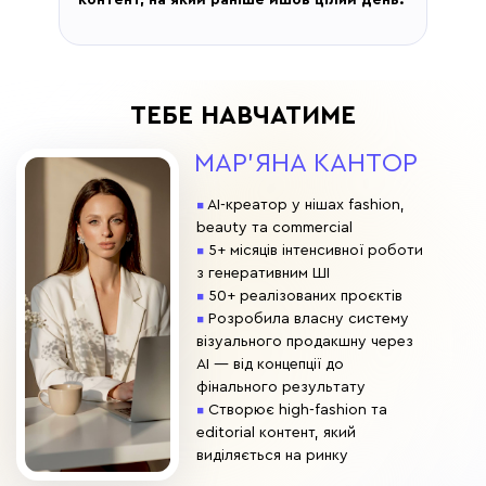
контент, на який раніше йшов цілий день.
ТЕБЕ НАВЧАТИМЕ
МАР'ЯНА КАНТОР
▪
AI-креатор у нішах fashion,
beauty та commercial
▪
5+ місяців інтенсивної роботи
з генеративним ШІ
▪
50+ реалізованих проєктів
▪
Розробила власну систему
візуального продакшну через
AI — від концепції до
фінального результату
▪
Створює high-fashion та
editorial контент, який
виділяється на ринку