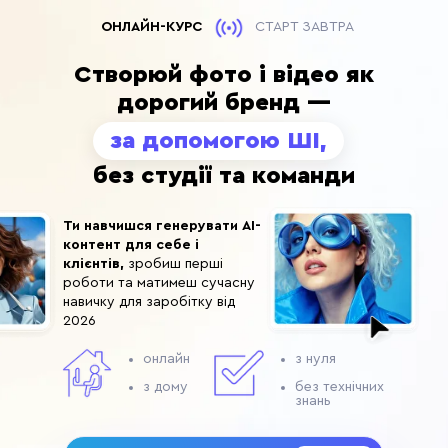
ОНЛАЙН-КУРС
СТАРТ ЗАВТРА
Створюй фото і відео як
дорогий бренд —
за допомогою ШІ,
без студії та команди
Ти навчишся генерувати AI-
контент
для себе і
клієнтів,
зробиш перші
роботи та матимеш сучасну
навичку для заробітку від
2026
онлайн
з нуля
з дому
без технічних
знань