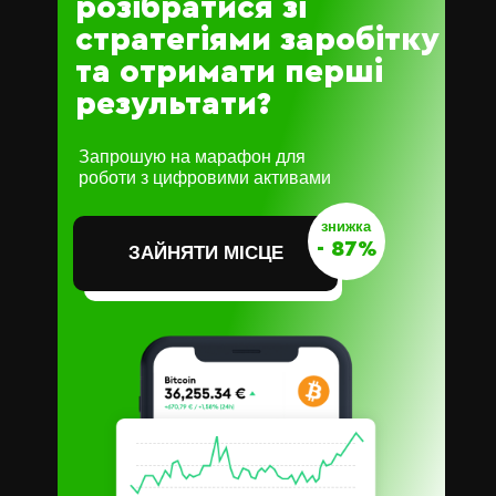
розібратися зі
стратегіями заробітку
та отримати перші
результати?
Запрошую на марафон для
роботи з цифровими активами
знижка
- 87%
ЗАЙНЯТИ МІСЦЕ
ЗАЙНЯТИ МІСЦЕ