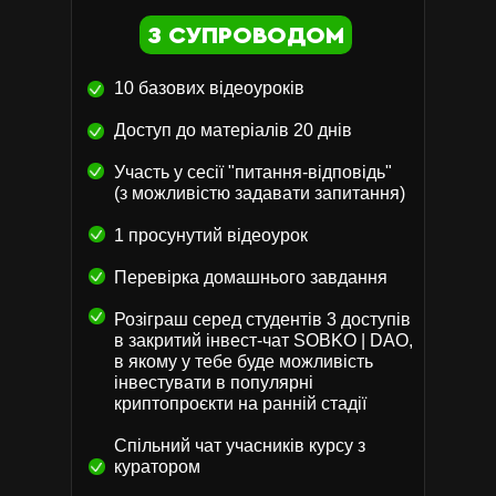
Де ще? Твітер, Ютуб.
З СУПРОВОДОМ
• Як відрізнити шкідливу інформацію від
корисної?
10 базових відеоуроків
• Як визначити, коли вам брешуть?
Доступ до матеріалів 20 днів
• Як визначити СКАМ-проєкт?
Участь у сесії "питання-відповідь"
(з можливістю задавати запитання)
1 просунутий відеоурок
Урок 10
Перевірка домашнього завдання
Як вберегти свої
Розіграш серед студентів 3 доступів
кошти?
в закритий інвест-чат SOBKO | DAO,
в якому у тебе буде можливість
інвестувати в популярні
Від злому гаманця, біржі
криптопроєкти на ранній стадії
• Від СКАМ-проєктів
Спільний чат учасників курсу з
куратором
• Від банкрутства криптобірж