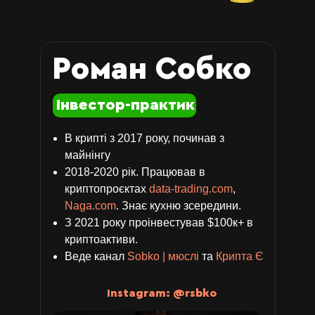
Роман Собко
Інвестор-практик
В крипті з 2017 року, починав з
майнінгу
2018-2020 рік. Працював в
криптопроєктах
data-trading.com
,
Naga.com
. Знає кухню зсередини.
З 2021 року проінвестував $100к+ в
криптоактиви.
Веде канал
Sobko | мюслі
та
Крипта Є
Instagram: @rsbko