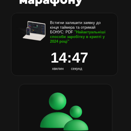
• Аналітика по монетах
CoinGecko, CoinMarketCap,
календар новин.
Встигни залишити заявку до
кінця таймера та отримай
БОНУС: PDF
"Найактуальніші
способи заробітку в крипті у
2024 році"
14:46
Урок 9
хвилин
секунд
Крипто
гігієна
Як сформувати інформаційне поле, яке
буде давати корисну інформацію, а не
заплутувати ще більше.
• За якими телеграм-каналами стежити?