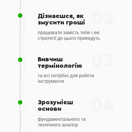
капіталі до $1000.
02
• Ретродропи, ноди
Дізнаєшся, як
змусити гроші
• Промо від криптобірж
працювати замість тебе і які
• Активність у спільнотах проєктів
стратегії до цього приведуть
03
Вивчиш
термінологію
Урок 7
та всі потрібні для роботи
інструменти
Створення
криптопортфеля
04
Зрозумієш
• На який % капіталу купувати ті чи
основи
інші криптомонети.
фундаментального та
• Розприділення ризиків
технічного аналізу