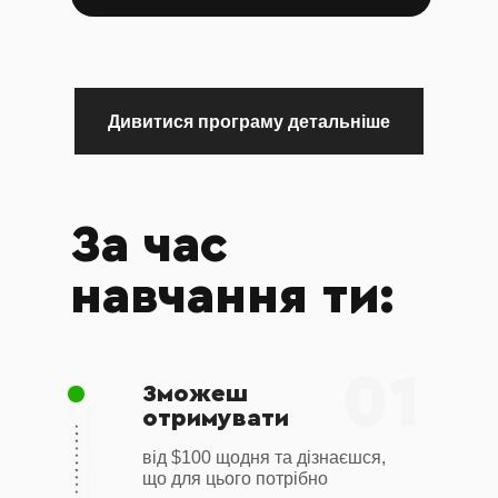
Дивитися програму детальніше
За час
Урок 6
навчання ти:
Скільки
інвестувати в
01
крипту?
Зможеш
Що робити при капіталі $10, а що
отримувати
робити при капіталі $1000, 10 000, 100
000.
від $100 щодня та дізнаєшся,
що для цього потрібно
Способи заробітку в крипті при