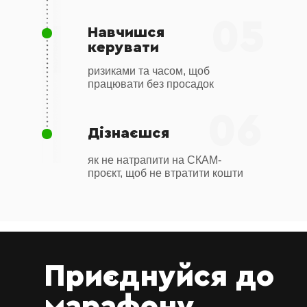
• Де стежити за своїм
05
криптопортфелем? Створюємо
Навчишся
портфель.
керувати
ризиками та часом, щоб
працювати без просадок
06
Дізнаєшся
Урок 8
як не натрапити на СКАМ-
проєкт, щоб не втратити кошти
Як
аналізувати
монети?
• Базований технічний аналіз
Приєднуйся до
на TradingView. Рівні підтримки.
Робота з ліквідністю.
марафону