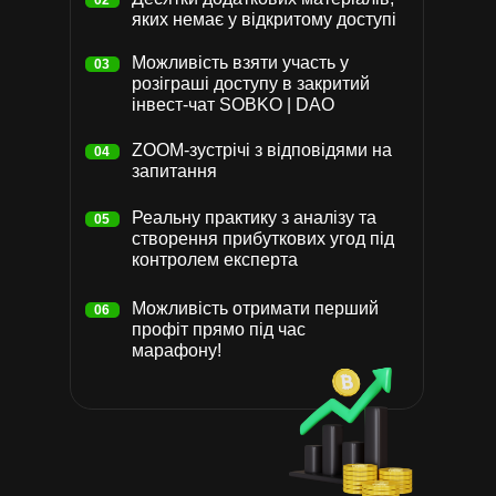
02
яких немає у відкритому доступі
Можливість взяти участь у
03
розіграші доступу в закритий
інвест-чат SOBKO | DAO
ZOOM-зустрічі з відповідями на
04
запитання
Реальну практику з аналізу та
05
створення прибуткових угод під
контролем експерта
Можливість отримати перший
06
профіт прямо під час
марафону!