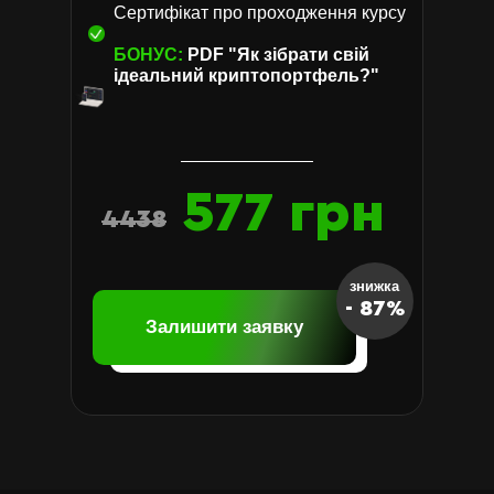
Сертифікат про проходження курсу
• Від замороження активів
БОНУС:
PDF "Як зібрати свій
• Інвестування в рамках закону
ідеальний криптопортфель?"
й оподаткування
577 грн
4438
знижка
- 87%
Залишити заявку
ЗАЙНЯТИ МІСЦЕ