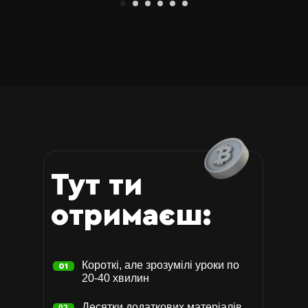
Можливість взяти участь у
розіграші доступу в закритий
інвест-чат SOBKO | DAO
Тут ти
отримаєш:
Короткі, але зрозумілі уроки по
01
20-40 хвилин
Десятки додаткових матеріалів,