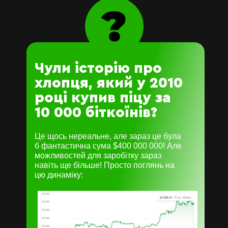
ЗАЙНЯТИ МІСЦЕ
знижка
Чули історію про
- 87%
хлопця, який у 2010
ЗАЙНЯТИ МІСЦЕ
році купив піцу за
10 000 біткоїнів?
Це щось нереальне, але зараз це була
б фантастична сума $400 000 000! Але
можливостей для заробітку зараз
навіть ще більше! Просто поглянь на
цю динаміку: