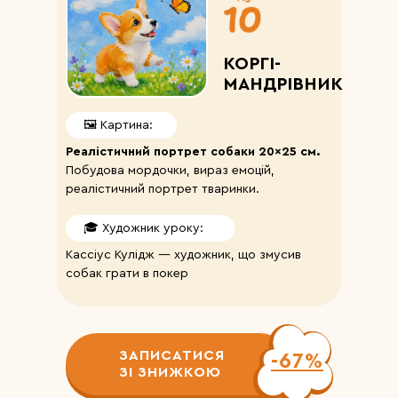
КОРГІ-
МАНДРІВНИК
🖼️ Картина:
Реалістичний портрет собаки 20×25 см.
Побудова мордочки, вираз емоцій,
реалістичний портрет тваринки.
🎓 Художник уроку:
Кассіус Кулідж — художник, що змусив
собак грати в покер
ЗАПИСАТИСЯ
-67%
ЗІ ЗНИЖКОЮ