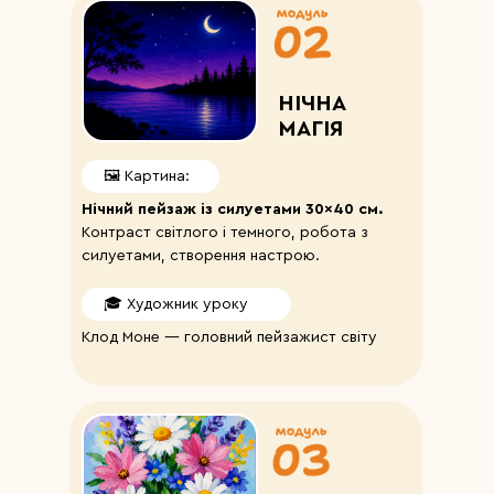
НІЧНА
МАГІЯ
🖼️ Картина:
Нічний пейзаж із силуетами 30×40 см.
Контраст світлого і темного, робота з
силуетами, створення настрою.
🎓 Художник уроку
Клод Моне — головний пейзажист світу