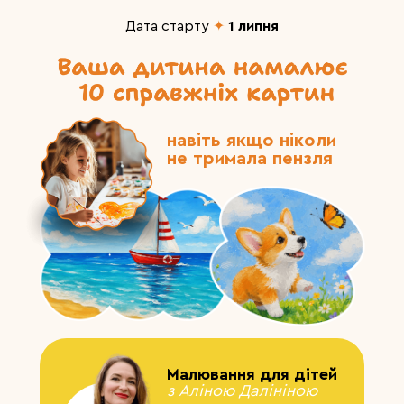
Дата старту
✦
1 липня
навіть якщо ніколи
не тримала пензля
Малювання для дітей
з Аліною Далініною