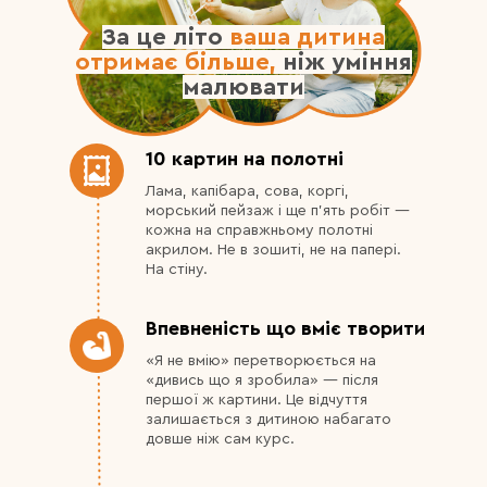
За це літо
ваша дитина
отримає більше,
ніж уміння
малювати
10 картин на полотні
Лама, капібара, сова, коргі,
морський пейзаж і ще п'ять робіт —
кожна на справжньому полотні
акрилом. Не в зошиті, не на папері.
На стіну.
Впевненість що вміє творити
«Я не вмію» перетворюється на
«дивись що я зробила» — після
першої ж картини. Це відчуття
залишається з дитиною набагато
довше ніж сам курс.