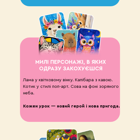
МИЛІ ПЕРСОНАЖІ, В ЯКИХ
ОДРАЗУ ЗАКОХУЄШСЯ
Лама у квітковому вінку. Капібара з кавою.
Котик у стилі поп-арт. Сова на фоні зоряного
неба.
Кожен урок — новий герой і нова пригода.