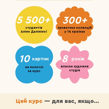
5 500+
300+
студентів
приватних колекцій
Аліни Далініної
у 14 країнах
10
8
картин
років
власна художня
на полотні
студія
за курс
Цей курс
— для вас, якщо...