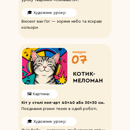
уроку тваринки «оживають».
🎓 Художник уроку:
Вінсент ван Гог — зоряне небо та яскраві
кольори
КОТИК-
МЕЛОМАН
🖼️ Картина:
Кіт у стилі поп-арт 40×40 або 30×30 см.
Поєднання різних технік в одній роботі.
🎓 Художник уроку: