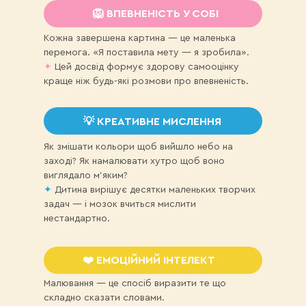
🦁 ВПЕВНЕНІСТЬ У СОБІ
Кожна завершена картина — це маленька
перемога. «Я поставила мету — я зробила».
✦
Цей досвід формує здорову самооцінку
краще ніж будь-які розмови про впевненість.
💡 КРЕАТИВНЕ МИСЛЕННЯ
Як змішати кольори щоб вийшло небо на
заході? Як намалювати хутро щоб воно
виглядало м'яким?
✦
Дитина вирішує десятки маленьких творчих
задач — і мозок вчиться мислити
нестандартно.
❤️ ЕМОЦІЙНИЙ ІНТЕЛЕКТ
Малювання — це спосіб виразити те що
складно сказати словами.