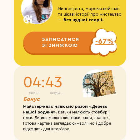
Милі звірята, морські пейзажі
та цікаві історії про мистецтво
—
без нудної теорії.
ЗАПИСАТИСЯ
-67%
ЗІ ЗНИЖКОЮ
04:42
хвилин
секунд
Бонус
Майстер-клас малюємо разом «Дерево
нашої родини».
Батьки малюють стовбур і
гілки. Дитина малює листочки, квіти, пташок.
Готова картина виглядає символічно і добре
підходить для інтер’єру.