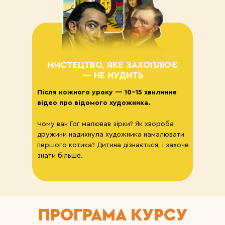
МИСТЕЦТВО, ЯКЕ ЗАХОПЛЮЄ
— НЕ НУДИТЬ
Після кожного уроку — 10–15 хвилинне
відео про відомого художника.
Чому ван Гог малював зірки? Як хвороба
дружини надихнула художника намалювати
першого котика? Дитина дізнається, і захоче
знати більше.
ПРОГРАМА КУРСУ