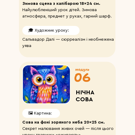
Зимова сцена з капібарою 18×24 см.
Найулюбленіший урок дітей. Зимова
атмосфера, предмет у руках, гарний шарф.
🎓 Художник уроку:
Сальвадор Далі — сюрреалізм і необмежена
уява
НІЧНА
СОВА
🖼️ Картина:
Сова на фоні зоряного неба 20×25 см.
Секрет малювання живих очей — після цього