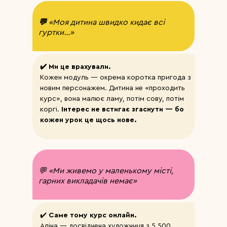
💬
«Моя дитина швидко кидає всі
гуртки...»
✔️ Ми це врахували.
Кожен модуль — окрема коротка пригода з
новим персонажем. Дитина не «проходить
курс», вона малює ламу, потім сову, потім
коргі.
Інтерес не встигає згаснути — бо
кожен урок це щось нове.
💬 «Ми живемо у маленькому місті,
гарних викладачів немає»
✔️
Саме тому курс онлайн.
Аліна — досвідчена художниця з 5 500