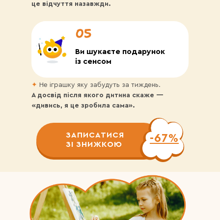
це відчуття назавжди.
Ви шукаєте подарунок
із сенсом
✦
Не іграшку яку забудуть за тиждень.
А досвід після якого дитина скаже —
«дивись, я це зробила сама».
ЗАПИСАТИСЯ
-67%
ЗІ ЗНИЖКОЮ