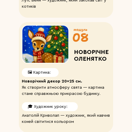
Луїс Вейн — художник, який закохав світ у
котиків
НОВОРІЧНЕ
ОЛЕНЯТКО
🖼️ Картина:
Новорічний декор 20×25 см.
Як створити атмосферу свята — картина
стане справжньою прикрасою будинку.
🎓 Художник уроку:
Анатолій Криволап — художник, який навчив
коней світитися кольором