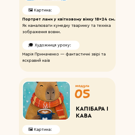
🖼️ Картина:
Портрет лами у квітковому вінку 18×24 см.
Як намалювати кумедну тваринку та техніка
зображення вовни.
🎓 Художниця уроку:
Марія Примаченко — фантастичні звірі та
яскравий наїв
КАПІБАРА І
КАВА
🖼️ Картина: