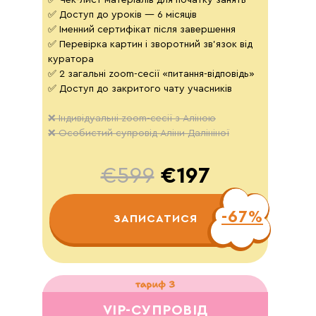
✅ Чек-лист матеріалів для початку занять
✅ Доступ до уроків — 6 місяців
✅ Іменний сертифікат після завершення
✅ Перевірка картин і зворотний зв'язок від
куратора
✅ 2 загальні zoom-сесії «питання-відповідь»
✅ Доступ до закритого чату учасників
❌ Індивідуальні zoom-сесії з Аліною
❌ Особистий супровід Аліни Далініної
€599
€197
-67%
ЗАПИСАТИСЯ
VIP-СУПРОВІД