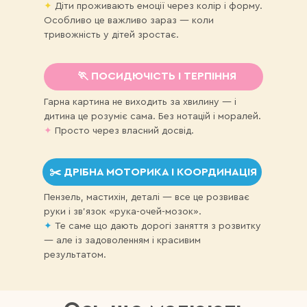
✦
Діти проживають емоції через колір і форму.
Особливо це важливо зараз — коли
тривожність у дітей зростає.
🏃 ПОСИДЮЧІСТЬ І ТЕРПІННЯ
Гарна картина не виходить за хвилину — і
дитина це розуміє сама. Без нотацій і моралей.
✦
Просто через власний досвід.
Всі роботи намальова
✂️ ДРІБНА МОТОРИКА І КООРДИНАЦІЯ
Без художньої підго
Пензель, мастихін, деталі — все це розвиває
руки і зв'язок «рука-очей-мозок».
✦
Те саме що дають дорогі заняття з розвитку
— але із задоволенням і красивим
результатом.