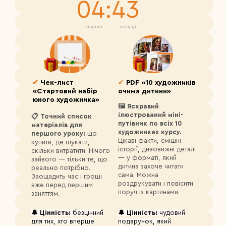
04:42
хвилин
секунд
✔
Чек-лист
✔
PDF «10 художників
«Стартовий набір
очима дитини»
юного художника»
🖼️ Яскравий
ілюстрований міні-
📋 Точний список
путівник по всіх 10
матеріалів для
художниках курсу.
першого уроку:
що
Цікаві факти, смішні
купити, де шукати,
історії, дивовижні деталі
скільки витратити. Нічого
— у форматі, який
зайвого — тільки те, що
дитина захоче читати
реально потрібно.
сама. Можна
Заощадить час і гроші
роздрукувати і повісити
вже перед першим
поруч із картинами.
заняттям.
🔔 Цінність:
безцінний
🔔 Цінність:
чудовий
для тих, хто вперше
подарунок, який