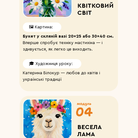
КВІТКОВИЙ
СВІТ
🖼️ Картина:
Букет у скляній вазі 20×25 або 30×40 см.
Вперше спробує техніку мастихіна — і
здивується, як легко це виходить.
🎓 Художниця уроку:
Катерина Білокур — любов до квітів і
українські традиції
ВЕСЕЛА
ЛАМА