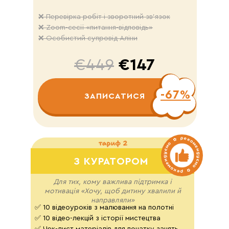
❌ Перевірка робіт і зворотний зв'язок
❌ Zoom-сесії «питання-відповідь»
❌ Особистий супровід Аліни
€449
€147
-67%
ЗАПИСАТИСЯ
З КУРАТОРОМ
Для тих, кому важлива підтримка і
мотивація «Хочу, щоб дитину хвалили й
направляли»
✅ 10 відеоуроків з малювання на полотні
✅ 10 відео-лекцій з історії мистецтва