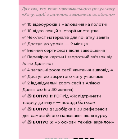
Для тих, хто хоче максимального результату
«Хочу, щоб з дитиною займалися особисто»
✅ 10 відеоуроків з малювання на полотні
✅ 10 відео-лекцій з історії мистецтва
✅ Чек-лист матеріалів для початку занять
✅ Доступ до уроків — 9 місяців
✅ Іменний сертифікат після завершення
✅ Перевірка картин і зворотний зв'язок від
Аліни Далініної
✅ 4 загальні zoom-сесії «питання-відповідь»
✅ Доступ до закритого чату учасників
✅ 2 індивідуальні zoom-сесії з Аліною
Далініною (по 30 хвилин)
✅ 🎁
БОНУС 1:
PDF-гід «Як підтримати
творчу дитину» — поради батькам
✅ 🎁
БОНУС 2:
Добірка з 30 референсів
для самостійного малювання після курсу
✅ 🎁
БОНУС 3:
«3 основні техніки акрилом»